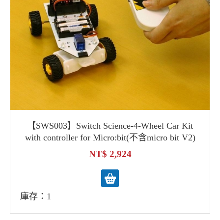
【SWS003】Switch Science-4-Wheel Car Kit
with controller for Micro:bit(不含micro bit V2)
2,924
庫存：1