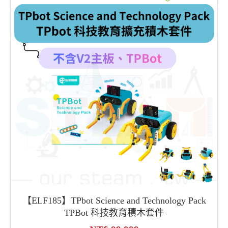
【ELF185】TPbot Science and Technology Pack
TPBot 科技教育積木套件