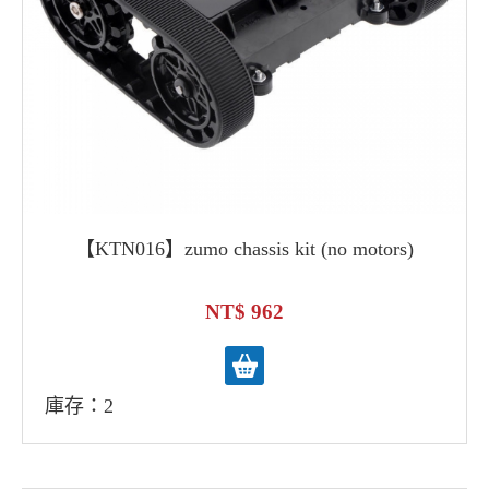
【KTN016】zumo chassis kit (no motors)
962
庫存：2