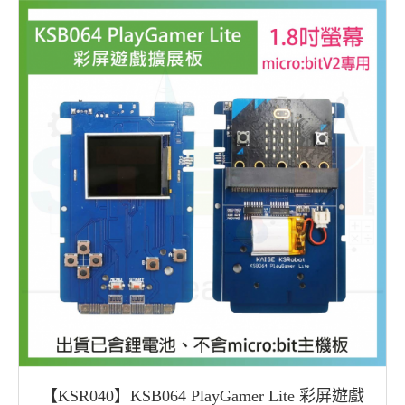
【KSR040】KSB064 PlayGamer Lite 彩屏遊戲