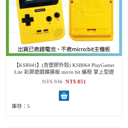
【KSR041】(含塑膠外殼) KSB064 PlayGamer
Lite 彩屏遊戲擴展板 micro bit 編程 掌上型遊
戲機 arcade
936
851
庫存：5