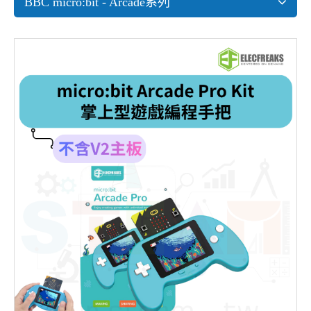
BBC micro:bit - Arcade系列