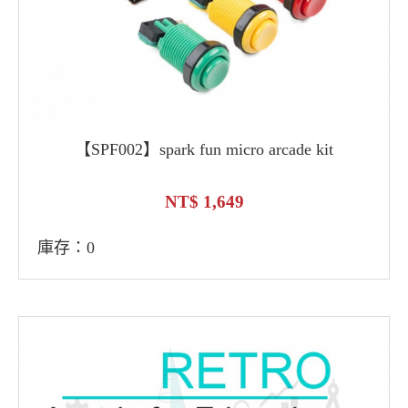
【SPF002】spark fun micro arcade kit
1,649
庫存：0