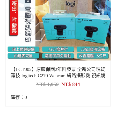
【LGT002】原廠保固2年附發票 全新公司現貨
羅技 logitech C270 Webcam 網路攝影機 視訊鏡
頭麥克風
1,059
844
庫存：0