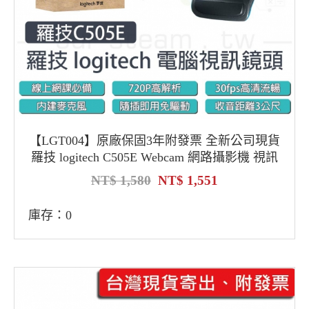
【LGT004】原廠保固3年附發票 全新公司現貨
羅技 logitech C505E Webcam 網路攝影機 視訊
鏡頭麥克風
1,580
1,551
庫存：0