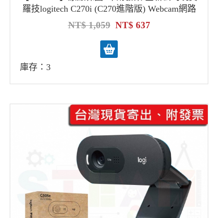
羅技logitech C270i (C270進階版) Webcam網路
攝影機 視訊鏡頭麥克風
1,059
637
庫存：3