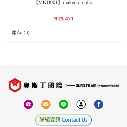
【MKD001】makedo toolkit
471
庫存：0