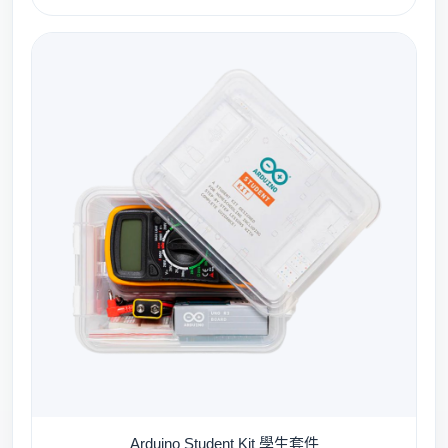
Arduino Student Kit 學生套件