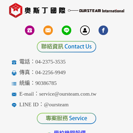
電話：04-2375-3535
傳真：04-2256-9949
統編：90386785
E-mail：service@oursteam.com.tw
LINE ID：@oursteam