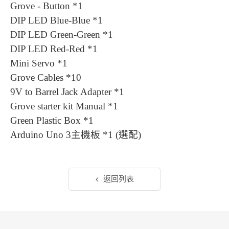
Grove - Button *1
DIP LED Blue-Blue *1
DIP LED Green-Green *1
DIP LED Red-Red *1
Mini Servo *1
Grove Cables *10
9V to Barrel Jack Adapter *1
Grove starter kit Manual *1
Green Plastic Box *1
Arduino Uno 3主機板 *1 (選配)
返回列表