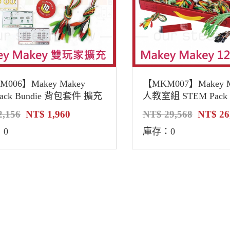
006】Makey Makey
【MKM007】Makey M
pack Bundie 背包套件 擴充
人教室組 STEM Pack 
 第二玩家添加 雙玩家擴充
Classroom Invention Li
2,156
1,960
29,568
26
套件
教室發明素養套組 導
：0
庫存：0