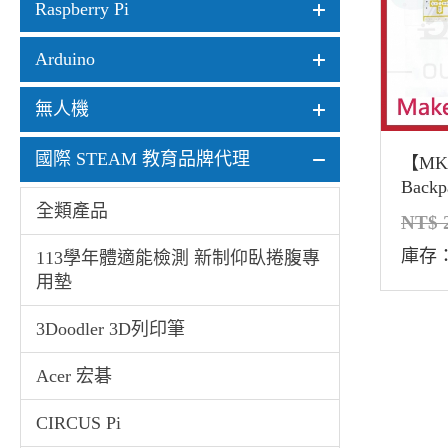
Raspberry Pi
Arduino
無人機
國際 STEAM 教育品牌代理
【MKM
Back
套件
全類產品
導電
庫存
113學年體適能檢測 新制仰臥捲腹專
用墊
3Doodler 3D列印筆
Acer 宏碁
CIRCUS Pi