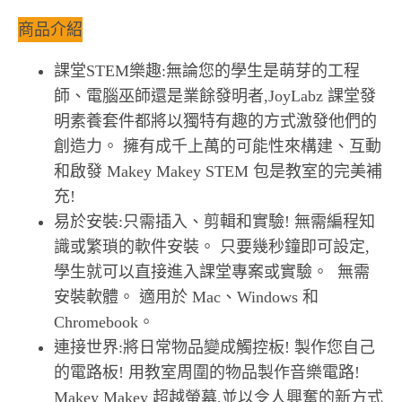
商品介紹
課堂STEM樂趣:無論您的學生是萌芽的工程
師、電腦巫師還是業餘發明者,JoyLabz 課堂發
明素養套件都將以獨特有趣的方式激發他們的
創造力。 擁有成千上萬的可能性來構建、互動
和啟發 Makey Makey STEM 包是教室的完美補
充!
易於安裝:只需插入、剪輯和實驗! 無需編程知
識或繁瑣的軟件安裝。 只要幾秒鐘即可設定,
學生就可以直接進入課堂專案或實驗。 ​ 無需
安裝軟體。 適用於 Mac、Windows 和
Chromebook。
連接世界:將日常物品變成觸控板! 製作您自己
的電路板! 用教室周圍的物品製作音樂電路!
Makey Makey 超越螢幕,並以令人興奮的新方式