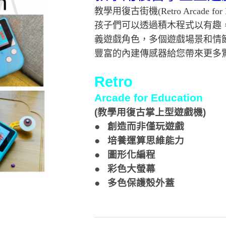
教學用復古街機(Retro Arcade for
孩子們可以透過積木程式以有趣，
義遊戲角色，多個遊戲場景和情
豐富的內建傳感器給您帶來更多
Retro
Arcade for Education
(
教學用復古掌上型遊戲機)
● 創造而非僅玩遊戲
● 培養運算思維能力
● 圖形化編程
● 彩色大螢幕
● 多色保護殼外蓋