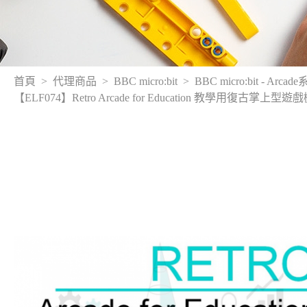
首頁
代理商品
BBC micro:bit
BBC micro:bit - Arcad
【ELF074】Retro Arcade for Education 教學用