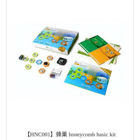
【HNC001】蜂巢 honeycomb basic kit