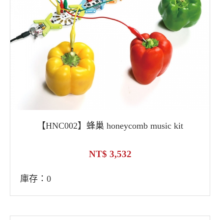
【HNC002】蜂巢 honeycomb music kit
3,532
庫存：0