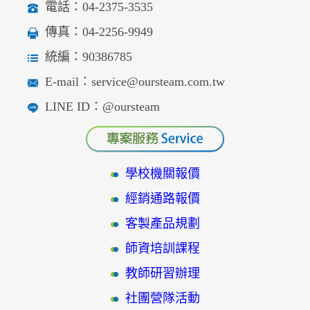
電話：04-2375-3535
傳真：04-2256-9949
統編：90386785
E-mail：service@oursteam.com.tw
LINE ID：@oursteam
學校機關報價
經銷通路報價
客製產品規劃
師資培訓課程
教師研習辦理
社團營隊活動