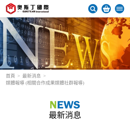
首頁
最新消息
媒體報導 (相關合作成果媒體社群報導)
最新消息