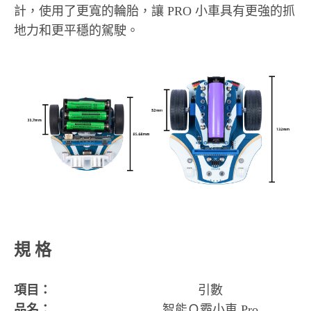
計，使用了更寬的輪胎，讓 PRO 小車具有更強的抓
地力和更平穩的駕駛。
規 格
項目：
引數
品名：
智能Ｑ霸小車 Pro