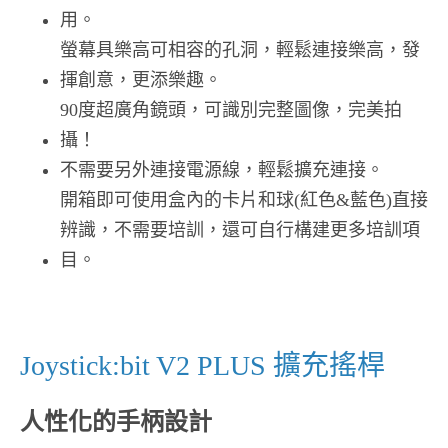
用。
螢幕具樂高可相容的孔洞，輕鬆連接樂高，發
揮創意，更添樂趣。
90度超廣角鏡頭，可識別完整圖像，完美拍
攝！
不需要另外連接電源線，輕鬆擴充連接。
開箱即可使用盒內的卡片和球(紅色&藍色)直接
辨識，不需要培訓，還可自行構建更多培訓項
目。
Joystick:bit V2 PLUS 擴充搖桿
人性化的手柄設計