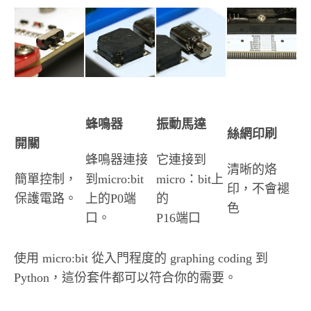
蜂鳴器
振動馬達
絲網印刷
開關
蜂鳴器連接
它連接到
清晰的烙
簡單控制，
到micro:bit
micro：bit上
印，不會褪
保護電路。
上的P0端
的
色
口。
P16端口
使用 micro:bit 從入門程度的 graphing coding 到
Python，這份套件都可以符合你的需要。