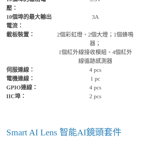
壓：
10個埠的最大輸出
3A
電流：
載板裝置：
2個彩虹燈、2個大燈；1個蜂鳴
器；
1個紅外線接收模組、4個紅外
線循跡感測器
伺服連線：
4 pcs
電機連線：
1 pc
GPIO連線：
4 pcs
IIC埠：
2 pcs
Smart AI Lens 智能AI鏡頭套件