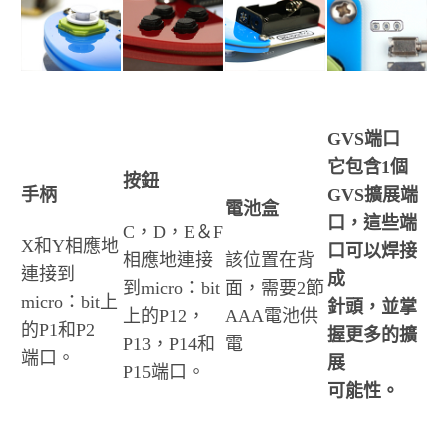
GVS端口
它包含1個
按鈕
手柄
GVS擴展端
電池盒
口，這些端
C，D，E＆F
X和Y相應地
口可以焊接
相應地連接
該位置在背
連接到
成
到micro：bit
面，需要2節
micro：bit上
針頭，並掌
上的P12，
AAA電池供
的P1和P2
握更多的擴
P13，P14和
電
端口。
展
P15端口。
可能性。