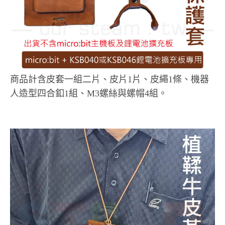
商品計含皮套一組二片、皮片1片、皮繩1條、機器
人造型四合釦1組、M3螺絲與螺帽4組。