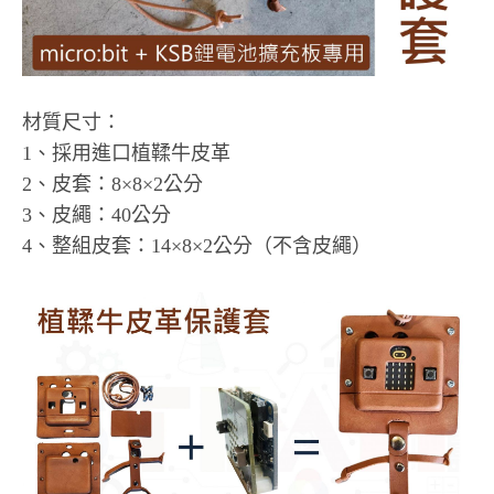
材質尺寸：
1、採用進口植鞣牛皮革
2、皮套：8×8×2公分
3、皮繩：40公分
4、整組皮套：14×8×2公分（不含皮繩）