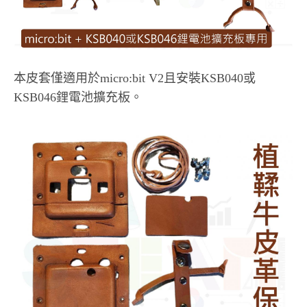
本皮套僅適用於micro:bit V2且安裝KSB040或
KSB046鋰電池擴充板。