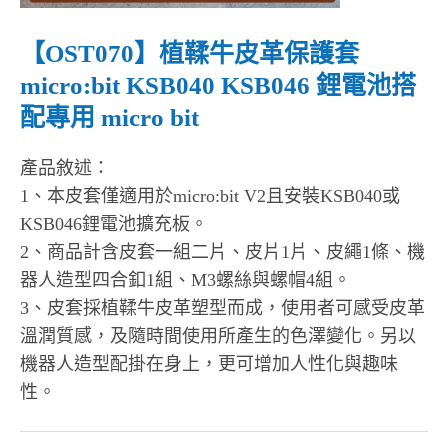
【OST070】植鞣牛皮革保護套
micro:bit KSB040 KSB046 鋰電池搭
配專用 micro bit
產品敘述：
1、本皮套僅適用於micro:bit V2且安裝KSB040或
KSB046鋰電池擴充板。
2、商品計含皮套一組二片、皮片1片、皮繩1條、機
器人造型四合釦1組、M3螺絲與螺帽4組。
3、皮套採植鞣牛皮革塑型而成，使用者可感受皮革
溫潤質感，及隨時間使用所產生的色澤變化。另以
機器人造型配掛在身上，更可增加人性化與趣味
性。