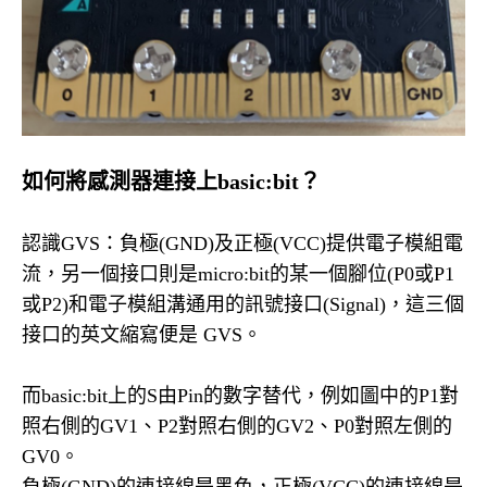
如何將感測器連接上basic:bit？
認識GVS：負極(GND)及正極(VCC)提供電子模組電
流，另一個接口則是micro:bit的某一個腳位(P0或P1
或P2)和電子模組溝通用的訊號接口(Signal)，這三個
接口的英文縮寫便是 GVS。
​而basic:bit上的S由Pin的數字替代，例如圖中的P1對
照右側的GV1、P2對照右側的GV2、P0對照左側的
GV0。
負極(GND)的連接線是黑色，正極(VCC)的連接線是