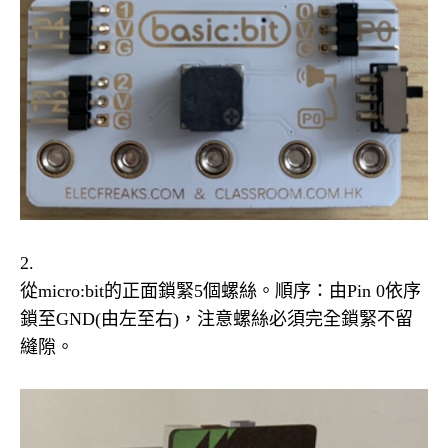
2.
從micro:bit的正面鎖緊5個螺絲。順序：由Pin 0依序
鎖至GND(由左至右)，注意螺絲必須完全鎖緊不留
縫隙。