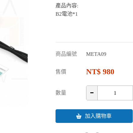
產品內容:
B2電池*1
商品編號
META09
980
售價
數量
加入購物車