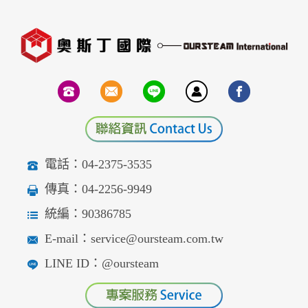
電話：04-2375-3535
傳真：04-2256-9949
統編：90386785
E-mail：service@oursteam.com.tw
LINE ID：@oursteam