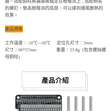
趣。搭配銅柱將擴展板穩定在樹莓派上 ; 搭配稍長
的螺釘，墊高樹莓派的底部，可以達到通風散熱的
效果。
產品規格
工作溫度：-10℃~-50℃ 定位孔尺寸：3mm
尺寸：66*57mm 重量：23.8g (包含螺絲螺
母銅柱)