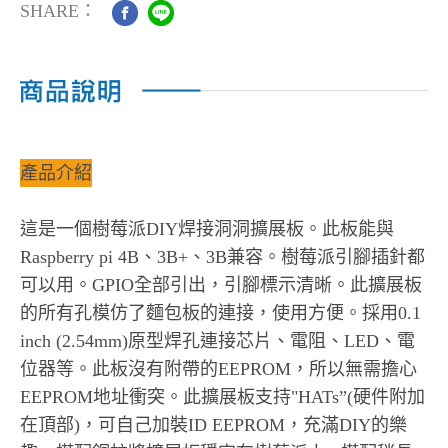
SHARE：
產品介紹
這是一個樹莓派DIY焊接洞洞擴展板。此板能與
Raspberry pi 4B、3B+、3B兼容。樹莓派引腳插針都
可以用。GPIO全部引出，引腳標示清晰。此擴展板
的所有孔模仿了麵包板的連接，使用方便。採用0.1
inch (2.54mm)原型焊孔連接芯片、電阻、LED、電
位器等。此板沒有附帶的EEPROM，所以無需擔心
EEPROM地址衝突。此擴展板支持"HATs”(硬件附加
在頂部)，可自己加裝ID EEPROM，充滿DIY的樂