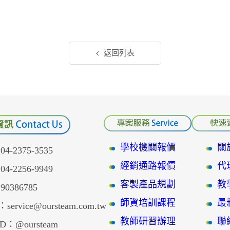
返回列表
學校機關報價
關
-2375-3535
經銷通路報價
代
-2256-9949
客製產品規劃
教
386785
師資培訓課程
最
service@oursteam.com.tw
教師研習辦理
聯
D：@oursteam