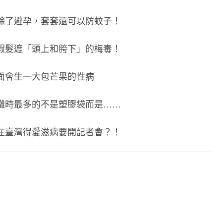
。除了避孕，套套還可以防蚊子！
戴假髮遮「頭上和胯下」的梅毒！
下面會生一大包芒果的性病
淨灘時最多的不是塑膠袋而是……
。在臺灣得愛滋病要開記者會？！