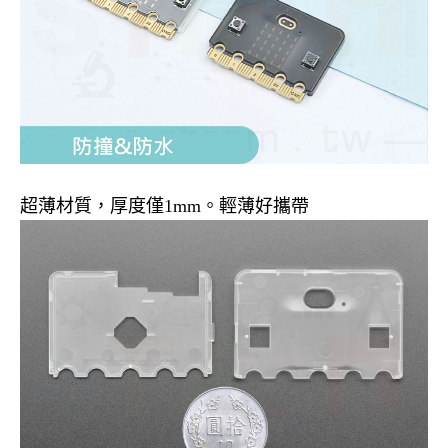
超薄材質，厚度僅1mm。輕薄好攜帶