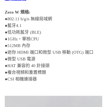
Zero W 規格:
●802.11 b/g/n 無線局域網
●藍牙4.1
●低功耗藍牙 (BLE)
●1GHz，單核CPU
●512MB 內存
●迷你 HDMI 端口和微型 USB 移動 (OTG) 端口
●微型 USB 電源
●HAT 兼容的 40 針接頭
●複合視頻和重置標題
●CSI 相機連接器