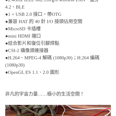
4.2、BLE
●1 × USB 2.0 接口，帶OTG
●兼容 HAT 的 40 針 I/O 接頭佔用空間
●MicroSD 卡插槽
●mini HDMI 端口
●結合影片和復位引腳焊點
●CSI-2 攝像頭連接器
●H.264、MPEG-4 解碼 (1080p30)；H.264 編碼
(1080p30)
●OpenGL ES 1.1、2.0 圖形
非凡的宇宙力量……極小的生活空間！