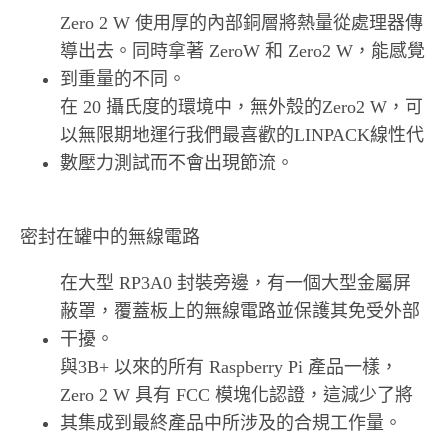
Zero 2 W 使用厚的內部銅層將熱量從處理器傳
導出去。同時拿著 ZeroW 和 Zero2 W，能感覺
到重量的不同。
在 20 攝氏度的環境中，無外殼的Zero2 W，可
以無限期地運行我們最喜歡的LINPACK線性代
數壓力測試而不會出現節流。
密封在罐中的無線電路
在大型 RP3A0 封裝旁邊，有一個大型金屬屏
蔽罩，覆蓋板上的無線電路並保護其免受外部
干擾。
與3B+ 以來的所有 Raspberry Pi 產品一樣，
Zero 2 W 具有 FCC 模塊化認證，這減少了將
其集成到最終產品中所涉及的合規工作量。