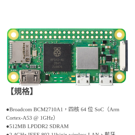
【規格】
●Broadcom BCM2710A1，四核 64 位 SoC（Arm
Cortex-A53 @ 1GHz）
●512MB LPDDR2 SDRAM
●2.4GHz IEEE 802.11b/g/n wireless LAN、藍牙