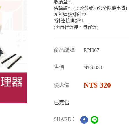
收納盒*1
傳輸線*1 (15公分或30公分隨機出貨)
20針連接排針*2
3針連接排針*1
(需自行焊接、無代焊)
商品編號
RPI067
售價
350
320
優惠價
已完售
SHARE：