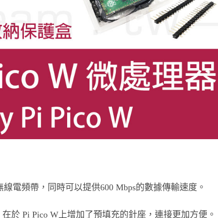
z兩個無線電頻帶，同時可以提供600 Mbps的數據傳輸速度。
不同，在於 Pi Pico W上增加了預填充的針座，連接更加方便。