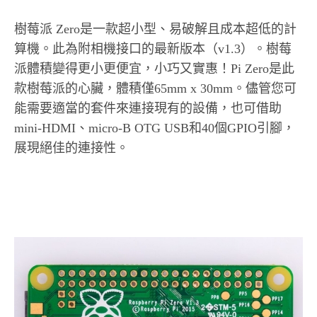
樹莓派 Zero是一款超小型、易破解且成本超低的計
算機。此為附相機接口的最新版本（v1.3）。樹莓
派體積變得更小更便宜，小巧又實惠！Pi Zero是此
款樹莓派的心臟，體積僅65mm x 30mm。儘管您可
能需要適當的套件來連接現有的設備，也可借助
mini-HDMI、micro-B OTG USB和40個GPIO引腳，
展現絕佳的連接性。