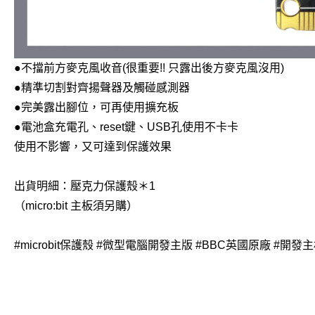
●不擋前方麥克風收音(很重要!! 只露出後方麥克風沒用)
●精準切割對齊揚聲器及觸碰感測器
●完美露出腳位，可再使用擴充板
●電池盒充電孔、reset鍵、USB孔使用不卡卡
使用不影響，又可達到保護效果
出貨明細：壓克力保護殼＊1
（micro:bit 主板須另購）
#microbit保護殼 #微型電腦開發主版 #BBC英國原廠 #開