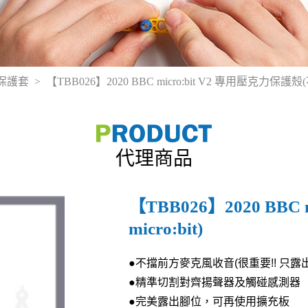
殼/保護套
【TBB026】2020 BBC micro:bit V2 專用壓克力保護殼(不含
代理商品
【TBB026】2020 BBC
micro:bit)
●不擋前方麥克風收音(很重要!! 只露
●精準切割對齊揚聲器及觸碰感測器
●完美露出腳位，可再使用擴充板