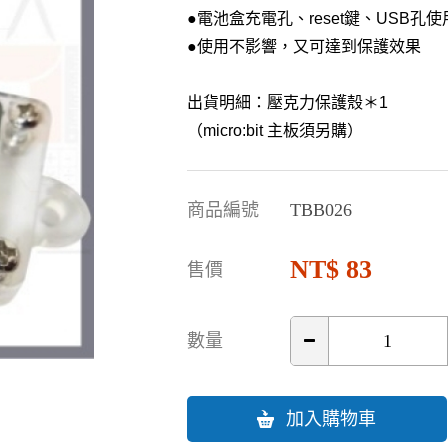
●電池盒充電孔、reset鍵、USB孔
●
使用不影響，又可達到保護效果
出貨明細：壓克力保護殼＊1
（micro:bit 主板須另購）
商品編號
TBB026
83
售價
數量
加入購物車