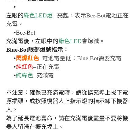
•
左眼的
綠色LED燈
–亮起，表示Bee-Bot電池正在
充電。
•Bee-Bot
充滿電後，左眼中的
綠色LED
會熄滅。
Blue-Bot
眼部燈號指示：
•
閃爍紅色
–電池電量低：Blue-Bot需要充電
•
純紅色
–正在充電
•
純綠色
–充滿電
※注意：確保已充滿電時，請從擴充埠上拔下電
源插頭，或按照機器人上指示燈的指示卸下機器
人。
為了延長電池壽命，請在充滿電後盡量不要將機
器人留滯在擴充埠上。