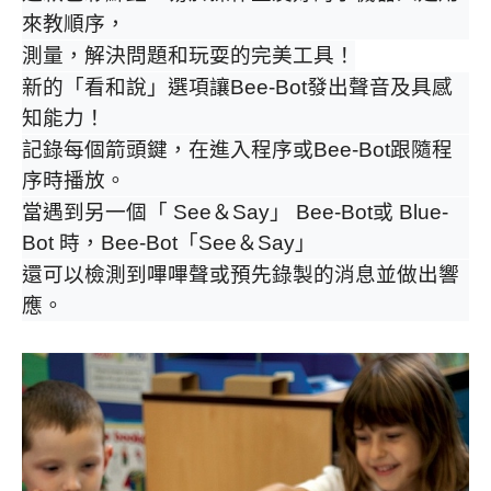
來教順序，
測量，解決問題和玩耍的完美工具！
新的「看和說」選項讓Bee-Bot發出聲音及具感
知能力！
記錄每個箭頭鍵，在進入程序或Bee-Bot跟隨程
序時播放。
當遇到另一個「 See＆Say」 Bee-Bot或 Blue-
Bot 時，Bee-Bot「See＆Say」
還可以檢測到嗶嗶聲或預先錄製的消息並做出響
應。