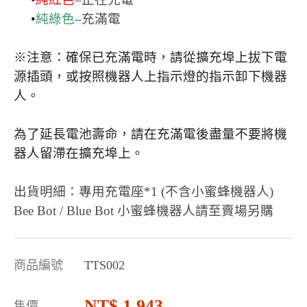
•
純綠色
–充滿電
※注意：確保已充滿電時，請從擴充埠上拔下電
源插頭，或按照機器人上指示燈的指示卸下機器
人。
為了延長電池壽命，請在充滿電後盡量不要將機
器人留滯在擴充埠上。
出貨明細：專用充電座*1 (不含小蜜蜂機器人)
Bee Bot / Blue Bot 小蜜蜂機器人請至賣場另購
商品編號
TTS002
1,943
售價