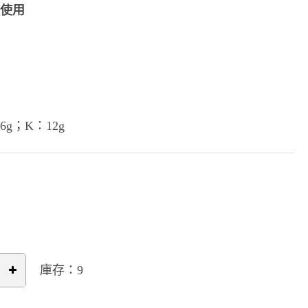
頭使用
6g；K：12g
庫存：9