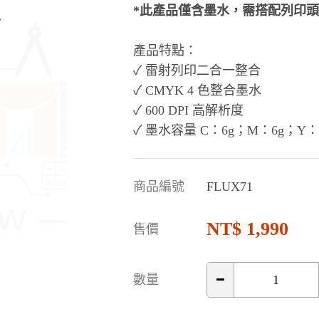
*此產品僅含墨水，需搭配列印
產品特點：
✓ 雷射列印二合一整合
✓ CMYK 4 色整合墨水
✓ 600 DPI 高解析度
✓ 墨水容量 C：6g；M：6g；Y：
商品編號
FLUX71
1,990
售價
數量