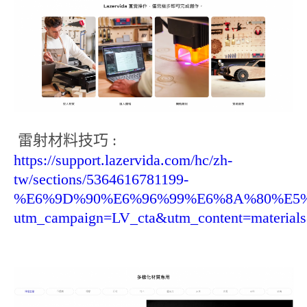
雷射材料技巧 :
https://support.lazervida.com/hc/zh-
tw/sections/5364616781199-
%E6%9D%90%E6%96%99%E6%8A%80%E5
utm_campaign=LV_cta&utm_content=materia