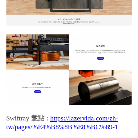
Swiftray 載點 :
https://lazervida.com/zh-
tw/pages/%E4%B8%8B%E8%BC%89-1