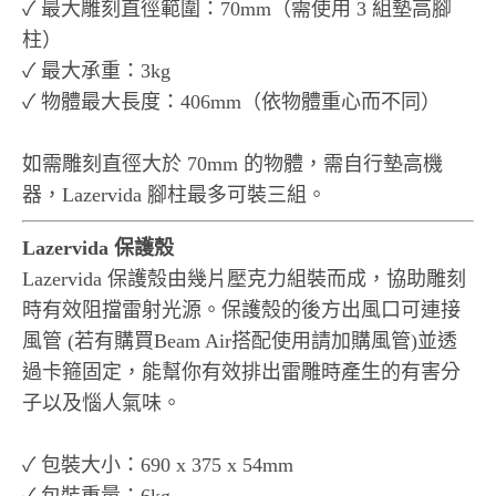
✓ 最大雕刻直徑範圍：70mm（需使用 3 組墊高腳
柱）
✓ 最大承重：3kg
✓ 物體最大長度：406mm（依物體重心而不同）
如需雕刻直徑大於 70mm 的物體，需自行墊高機
器，Lazervida 腳柱最多可裝三組。
Lazervida 保護殼
Lazervida 保護殼由幾片壓克力組裝而成，協助雕刻
時有效阻擋雷射光源。保護殼的後方出風口可連接
風管 (若有購買Beam Air搭配使用請加購風管)並透
過卡箍固定，能幫你有效排出雷雕時產生的有害分
子以及惱人氣味。
✓ 包裝大小：690 x 375 x 54mm