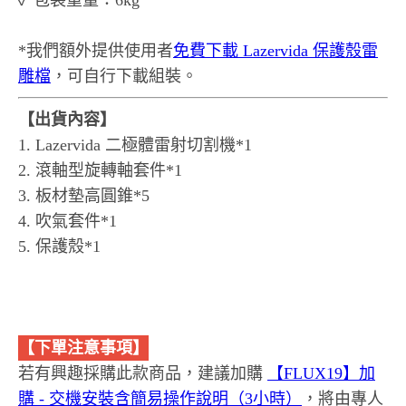
✓ 包裝重量：6kg
*我們額外提供使用者
免費下載 Lazervida 保護殼雷
雕檔
，可自行下載組裝。
【出貨內容】
1. Lazervida 二極體雷射切割機*1
2. 滾軸型旋轉軸套件*1
3. 板材墊高圓錐*5
4. 吹氣套件*1
5. 保護殼*1
【下單注意事項】
若有興趣採購此款商品，建議加購
【FLUX19】加
購 - 交機安裝含簡易操作說明（3小時）
，將由專人