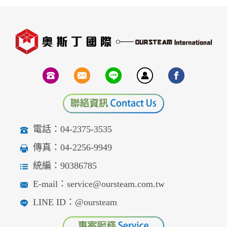
電話：04-2375-3535
傳真：04-2256-9949
統編：90386785
E-mail：service@oursteam.com.tw
LINE ID：@oursteam