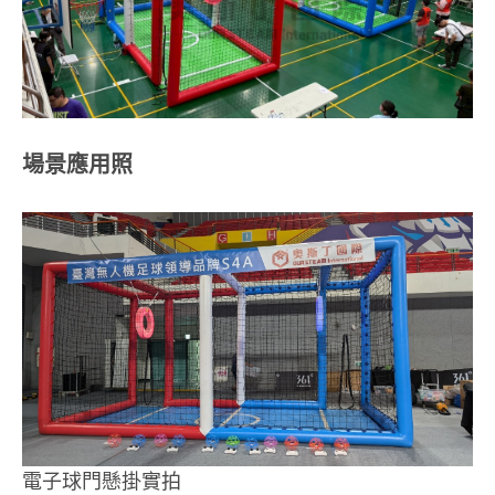
場景應用照
電子球門懸掛實拍