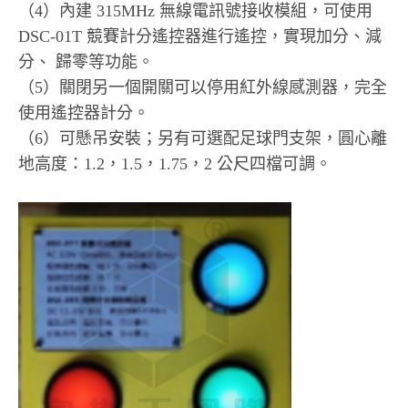
（4）內建 315MHz 無線電訊號接收模組，可使用
DSC-01T 競賽計分遙控器進行遙控，實現加分、減
分、 歸零等功能。
（5）關閉另一個開關可以停用紅外線感測器，完全
使用遙控器計分。
（6）可懸吊安裝；另有可選配足球門支架，圓心離
地高度：1.2，1.5，1.75，2 公尺四檔可調。