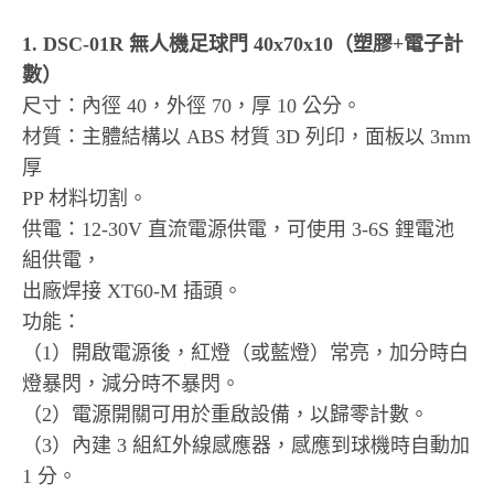
1. DSC-01R 無人機足球門 40x70x10（塑膠+電子計
數）
尺寸：內徑 40，外徑 70，厚 10 公分。
材質：主體結構以 ABS 材質 3D 列印，面板以 3mm
厚
PP 材料切割。
供電：12-30V 直流電源供電，可使用 3-6S 鋰電池
組供電，
出廠焊接 XT60-M 插頭。
功能：
（1）開啟電源後，紅燈（或藍燈）常亮，加分時白
燈暴閃，減分時不暴閃。
（2）電源開關可用於重啟設備，以歸零計數。
（3）內建 3 組紅外線感應器，感應到球機時自動加
1 分。