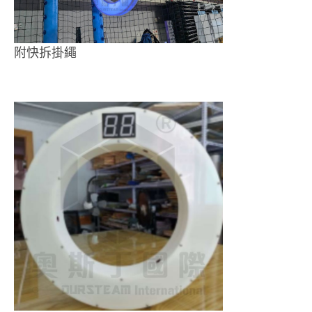
附快拆掛繩