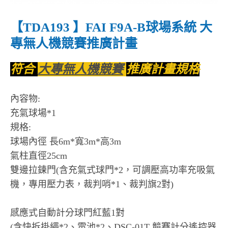
【TDA193 】FAI F9A-B球場系統 大
專無人機競賽推廣計畫
符合
大專無人機競賽
推廣計畫規格
內容物:
充氣球場*1
規格:
球場內徑 長6m*寬3m*高3m
氣柱直徑25cm
雙邊拉鍊門(含充氣式球門*2，可調壓高功率充吸氣
機，專用壓力表，裁判哨*1、裁判旗2對)
感應式自動計分球門紅藍1對
(含快拆掛繩*2、電池*2、DSC-01T 競賽計分遙控器