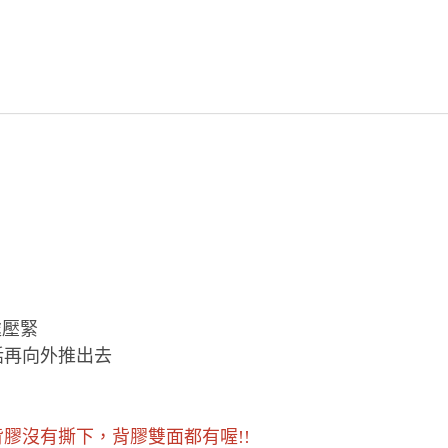
處壓緊
的話再向外推出去
膠沒有撕下，背膠雙面都有喔!!