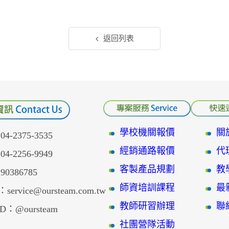
返回列表
學校機關報價
關
-2375-3535
經銷通路報價
代
-2256-9949
客製產品規劃
教
386785
師資培訓課程
最
service@oursteam.com.tw
教師研習辦理
聯
D：@oursteam
社團營隊活動