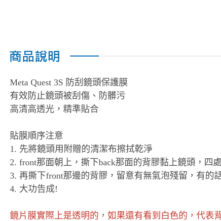
Meta Quest 3S 防刮鏡頭保護膜
有效防止鏡頭被刮傷、防髒污
高清高透光，精準貼合
貼膜順序注意
1. 先將鏡頭用附贈的清潔布擦拭乾淨
2. front那面朝上，撕下back那面的背膠黏上鏡頭，四
3. 再撕下front那邊的背膠，留意有無氣泡殘留，有
4. 大功告成!
鏡片膜實際上是透明的，如果還有看到白色的，代表背