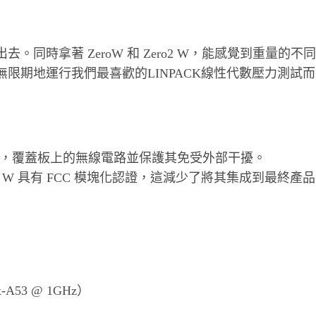
去。同時拿著 ZeroW 和 Zero2 W，能感覺到重量的不
無限期地運行我們最喜歡的LINPACK線性代數壓力測試
罩，
覆蓋板上的無線電路並保護其免受外部干擾。
o 2 W 具有 FCC 模塊化認證，
這減少了將其集成到最終產品
x-A53 @ 1GHz）