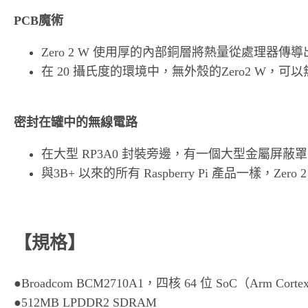
PCB魔術
Zero 2 W 使用厚的內部銅層將熱量從處理器傳導出
在 20 攝氏度的環境中，無外殼的Zero2 W，
可以
密封在罐中的無線電路
在大型 RP3A0 封裝旁邊，有一個大型金屬屏蔽
與3B+ 以來的所有 Raspberry Pi 產品一樣，Zer
【規格】
●Broadcom BCM2710A1，四核 64 位 SoC（Arm Corte
●512MB LPDDR2 SDRAM