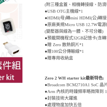
(附三種盒蓋、相機轉接線、防滑
●USB OTG主機線*1
●HDMI(母)轉mini HDMI(公)轉接
●原廠美規Micro USB 12.7W電源
(變壓器與線為一體、不可分離)
●預載開機程式32GB記憶卡(含轉接
●贈 Zero 散熱銅片*1
●贈100公分傳輸線*1
●贈專用收納盒
Zero 2 WH starter kit最新特色:
●Broadcom BCM2710A1 SoC 晶
●Arm 內核的時鐘頻率略微降到 1
●封裝技術大躍進
●處理物度加快五倍