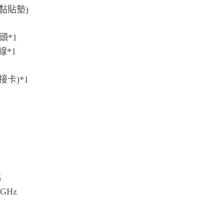
黏貼墊)
頭*1
線*1
卡)*1
片
GHz