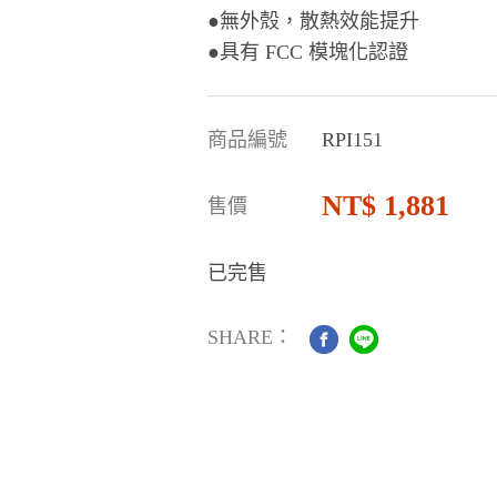
●無外殼，散熱效能提升
●具有 FCC 模塊化認證
商品編號
RPI151
1,881
售價
已完售
SHARE：