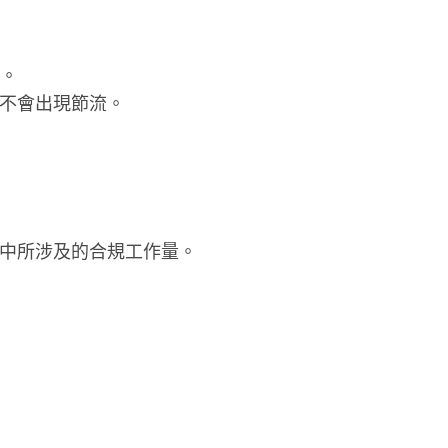
同。
而不會出現節流。
中所涉及的合規工作量。