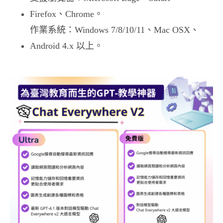
Firefox、Chrome。​
作業系統：​Windows 7/8/10/11、Mac OSX、
Android 4.x 以上。