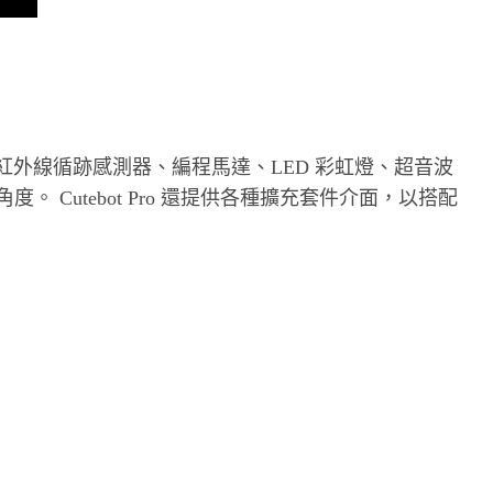
人，它配備了 4 路紅外線循跡感測器、編程馬達、LED 彩虹燈、超音波
。 Cutebot Pro 還提供各種擴充套件介面，以搭配