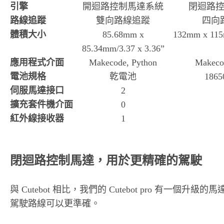
引擎
開迴路控制馬達系統
閉迴路
路線追蹤
雙向路線追蹤
四向
體積大小
85.68mm x
132mm x 115
85.34mm/3.37 x 3.36”
應用程式介面
Makecode, Python
Makeco
電池規格
乾電池
186
伺服馬達接口
2
擴充套件機介面
0
紅外線接收器
1
閉迴路控制馬達，用於更精確的駕駛
與 Cutebot 相比，我們的 Cutebot pro 有一個升級的馬
駕駛路線可以更準確。