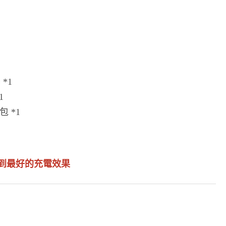
 *1
1
包 *1
達到最好的充電效果