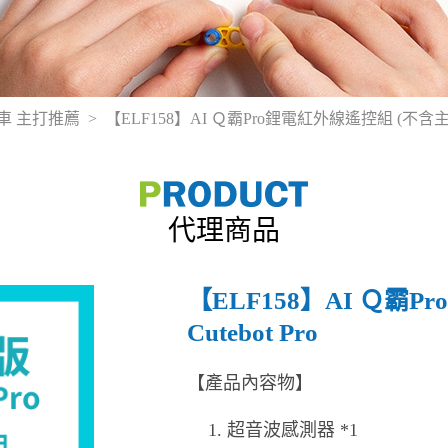
能小車 主打推薦
【ELF158】AI Ｑ霸Pro鋰電紅外線遙控組 (不含主板) Sm
代理商品
【ELF158】AI Ｑ霸P
Cutebot Pro
【產品內容物】
超音波感測器 *1