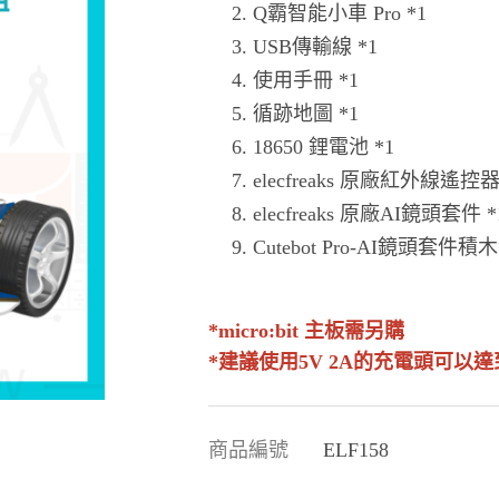
Q霸智能小車 Pro *1
USB傳輸線 *1
使用手冊 *1
循跡地圖 *1
18650 鋰電池 *1
elecfreaks 原廠紅外線遙控器
elecfreaks 原廠AI鏡頭套件 *
Cutebot Pro-AI鏡頭套件積木
*micro:bit 主板需另購
*建議使用5V 2A的充電頭可以
商品編號
ELF158