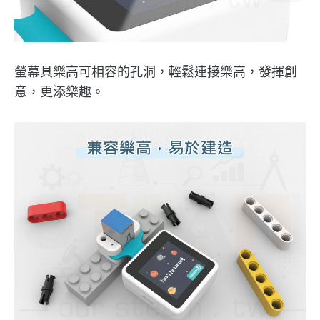
螢幕具樂高可相容的孔洞，輕鬆連接樂高，發揮創
意，更添樂趣。