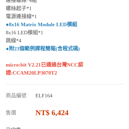
連接螺絲*4組
螺絲起子*1
電源連接線*1
●
8x16 Matrix Module LED模組
8x16 LED模組*1
跳線*4
●
附23個範例課程簡報(含程式碼)
micro:bit V2.21已通過台灣NCC認
證:CCAM20LP3070T2
商品編號
ELF164
6,424
售價