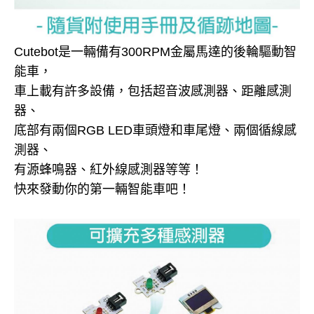
Cutebot是一輛備有300RPM金屬馬達的後輪驅動智
能車，
車上載有許多設備，包括超音波感測器、距離感測
器、
底部有兩個RGB LED車頭燈和車尾燈、兩個循線感
測器、
有源蜂鳴器、紅外線感測器等等！
快來發動你的第一輛智能車吧！