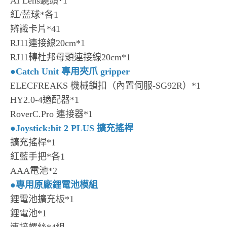
AI Lens鏡頭*1
紅/藍球*各1
辨識卡片*41
RJ11連接線20cm*1
RJ11轉杜邦母頭連接線20cm*1
●
Catch Unit 專用夾爪 gripper
ELECFREAKS 機械鎖扣（內置伺服-SG92R）*1
HY2.0-4適配器*1
RoverC.Pro 連接器*1
●
Joystick:bit 2 PLUS 擴充搖桿
擴充搖桿*1
紅藍手把*各1
AAA電池*2
●
專用原廠鋰電池模組
鋰電池擴充板*1
鋰電池*1