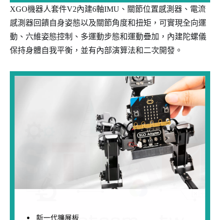
XGO機器人套件V2內建6軸IMU、關節位置感測器、電流
感測器回饋自身姿態以及關節角度和扭矩，可實現全向運
動、六維姿態控制、多運動步態和運動疊加，內建陀螺儀
保持身體自我平衡，並有內部演算法和二次開發。