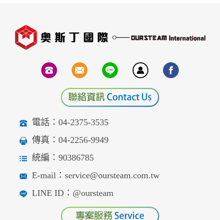
電話：04-2375-3535
傳真：04-2256-9949
統編：90386785
E-mail：service@oursteam.com.tw
LINE ID：@oursteam