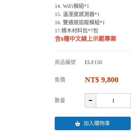
14. WiFi模組*1
15. 溫溼度感測器*1
16. 雙通道追蹤模組*1
17.積木材料包*7包
含8種中文線上示範專案
商品編號
ELF150
9,800
售價
數量
加入購物車