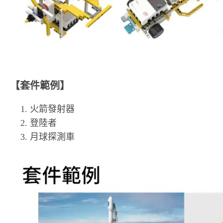
【套件範例】
火箭發射器
登陸者
月球探測車