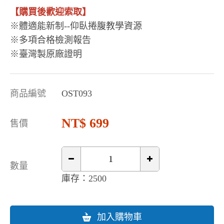
【購買後歡迎索取】
※體適能新制--仰臥捲腹教學資源
※​​​​​多項合格檢測報告
※臺灣製原廠證明
商品編號
OST093
699
售價
數量
庫存：2500
加入購物車