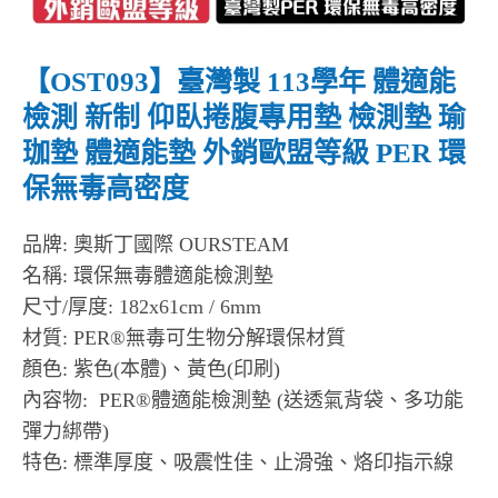
【OST093】臺灣製 113學年 體適能
檢測 新制 仰臥捲腹專用墊 檢測墊 瑜
珈墊 體適能墊 外銷歐盟等級 PER 環
保無毒高密度
品牌: 奧斯丁國際 OURSTEAM
名稱: 環保無毒體適能檢測墊
尺寸/厚度: 182x61cm / 6mm
材質: PER®無毒可生物分解環保材質
顏色: 紫色(本體)、黃色(印刷)
內容物: PER®體適能檢測墊 (送透氣背袋、多功能
彈力綁帶)
特色: 標準厚度、吸震性佳、止滑強、烙印指示線