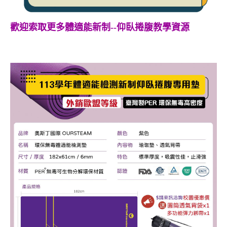
歡迎索取更多體適能新制--仰臥捲腹教學資源