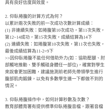
具有良好信度與效度。
2. 仰臥捲腹的計算方式為何？
以累計兩次失敗的前一次成功次數計算成績：
(1) 非連續失敗：如捲腹第10次成功，第11次失敗，
第12~14成功，第15次失敗，成績結算為14下
(2) 連續失敗：如捲腹第10次失敗，第11次也失敗，
最後成績結算為11-2=9下
>>因仰臥捲腹不能任何借助外力(如：協助壓腿、肘
部觸地推動、雙手觸碰身體任一部位)，確實對學生
來說會更加困難，建議施測前老師先帶領學生進行
腹部肌肉鍛鍊，以免有多數學生連一下都做不到的
情況。
3. 仰臥捲腹操作中，如何計算秒數及次數？
教育部體育署有提供標準仰臥捲腹音檔，跟著音檔