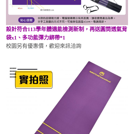
設計符合113學年體適能檢測新制，再送圓筒透氣背
袋x1、多功能彈力綁帶*1
校園另有優惠價，歡迎來訊洽詢