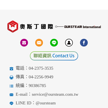
電話：04-2375-3535
傳真：04-2256-9949
統編：90386785
E-mail：service@oursteam.com.tw
LINE ID：@oursteam