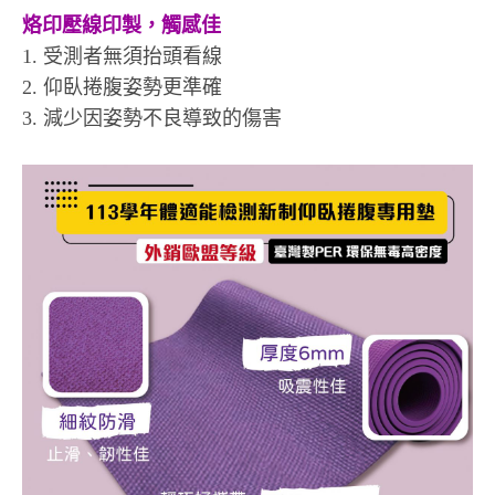
烙印壓線印製，觸感佳
1. 受測者無須抬頭看線
2. 仰臥捲腹姿勢更準確
3. 減少因姿勢不良導致的傷害