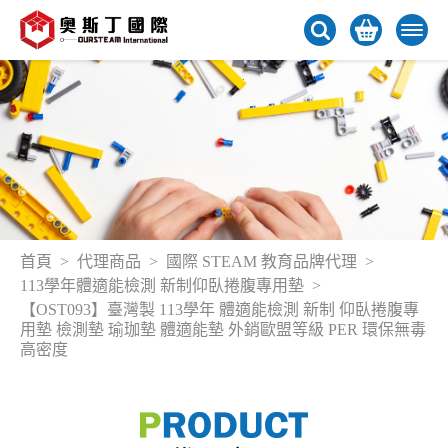
首頁
代理商品
國際 STEAM 教育品牌代理
113學年體適能檢測 新制仰臥捲腹專用墊
【OST093】臺灣製 113學年 體適能檢測 新制 仰臥捲腹專
用墊 檢測墊 瑜珈墊 體適能墊 外銷歐盟等級 PER 環保無毒
高密度