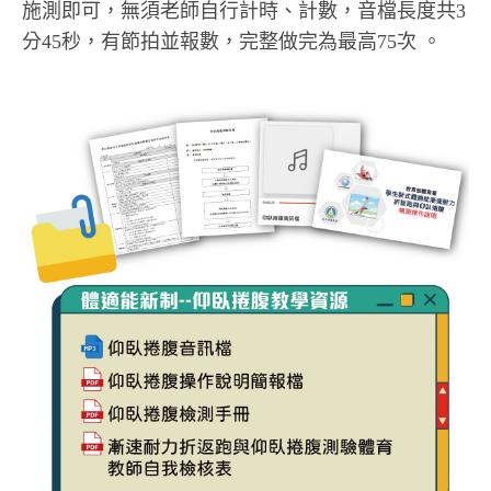
施測即可，無須老師自行計時、計數，音檔長度共3
分45秒，有節拍並報數，完整做完為最高75次 。