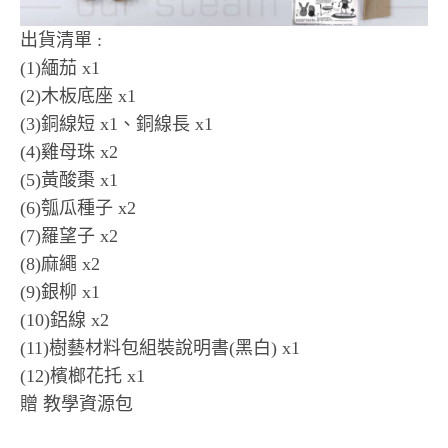
出貨清單 :
(1)緬茄 x1
(2)木板底座 x1
(3)銅線短 x1、銅線長 x1
(4)雞母珠 x2
(5)黃酸棗 x1
(6)瓠瓜種子 x2
(7)羅望子 x2
(8)麻繩 x2
(9)銀柳 x1
(10)鋁線 x2
(11)樹藝材料包組裝說明書(黑白) x1
(12)檳榔花托 x1
贈 教學資源包