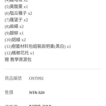
(4)雞母珠 x2
(5)黃酸棗 x1
(6)瓠瓜種子 x2
(7)羅望子 x2
(8)麻繩 x2
(9)銀柳 x1
(10)鋁線 x2
(11)樹藝材料包組裝說明書(黑白) x1
(12)檳榔花托 x1
贈 教學資源包
商品編號
OST092
售價
320