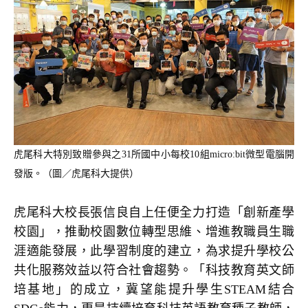
虎尾科大特別致贈參與之31所國中小每校10組micro:bit微型電腦開
發版。（圖／虎尾科大提供）
虎尾科大校長張信良自上任便全力打造「創新產學
校園」，推動校園數位轉型思維、增進教職員生職
涯適能發展，此學習制度的建立，為求提升學校公
共化服務效益以符合社會趨勢。「科技教育英文師
培基地」的成立，冀望能提升學生STEAM結合