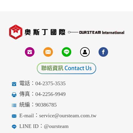
電話：04-2375-3535
傳真：04-2256-9949
統編：90386785
E-mail：service@oursteam.com.tw
LINE ID：@oursteam