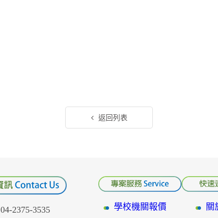
返回列表
學校機關報價
關
-2375-3535