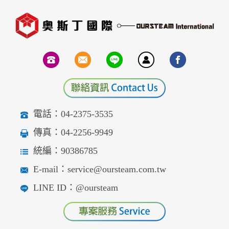
電話：04-2375-3535
傳真：04-2256-9949
統編：90386785
E-mail：service@oursteam.com.tw
LINE ID：@oursteam