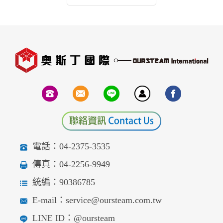
電話：04-2375-3535
傳真：04-2256-9949
統編：90386785
E-mail：service@oursteam.com.tw
LINE ID：@oursteam