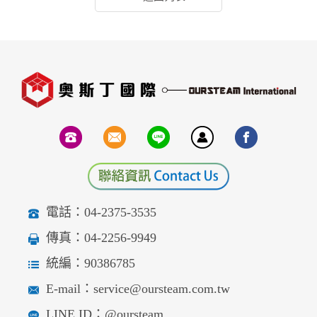
電話：04-2375-3535
傳真：04-2256-9949
統編：90386785
E-mail：service@oursteam.com.tw
LINE ID：@oursteam