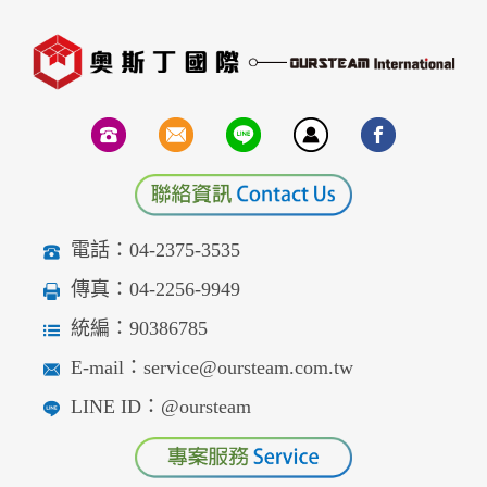
電話：04-2375-3535
傳真：04-2256-9949
統編：90386785
E-mail：service@oursteam.com.tw
LINE ID：@oursteam