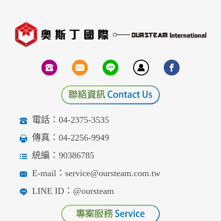
電話：04-2375-3535
傳真：04-2256-9949
統編：90386785
E-mail：service@oursteam.com.tw
LINE ID：@oursteam