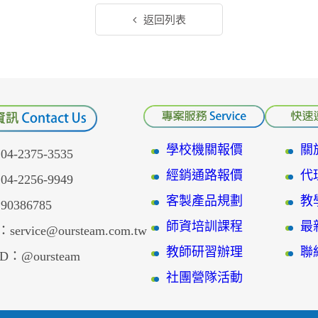
返回列表
學校機關報價
關
-2375-3535
經銷通路報價
代
-2256-9949
客製產品規劃
教
386785
師資培訓課程
最
service@oursteam.com.tw
教師研習辦理
聯
D：@oursteam
社團營隊活動