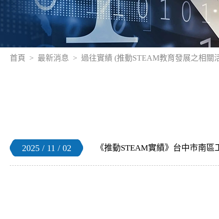
首頁
最新消息
過往實績 (推動STEAM教育發展之相關
2025 / 11 / 02
《推動STEAM實績》台中市南區工學社