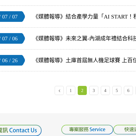
 07 / 07
《媒體報導》結合產學力量「AI START
 07 / 06
《媒體報導》未來之翼-內湖成年禮結合科技
 06 / 26
《媒體報導》土庫首屆無人機足球賽 上百
1
2
3
4
5
6