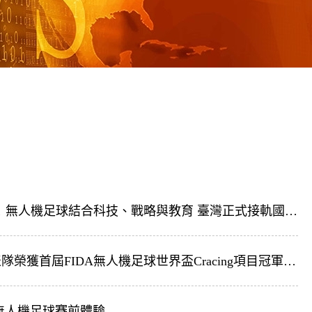
《媒體報導》FIDA賽制引領全球創新運動！無人機足球結合科技、戰略與教育 臺灣正式接軌國際舞台
《媒體報導》狂賀！臺北市足球無人機代表隊榮獲首屆FIDA無人機足球世界盃Cracing項目冠軍、無人機足球競賽Class20殿軍及獲頒未來之星獎項！
屆無人機足球賽前體驗