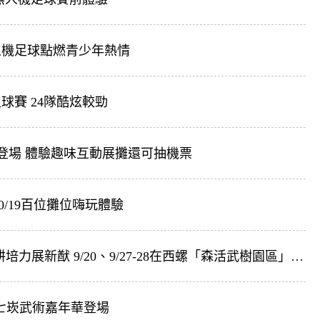
人機足球點燃青少年熱情
賽 24隊酷炫較勁
19登場 體驗趣味互動展攤還可抽機票
10/19百位攤位嗨玩體驗
《媒體報導》2025西螺七崁武術嘉年華-深耕培力展新猷 9/20、9/27-28在西螺「森活武樹園區」盛大登場
七崁武術嘉年華登場