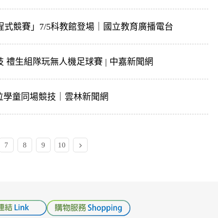
！程式競賽」7/5科教館登場｜國立教育廣播電台
 禮生組隊玩無人機足球賽 | 中嘉新聞網
位學童同場競技｜雲林新聞網
7
8
9
10